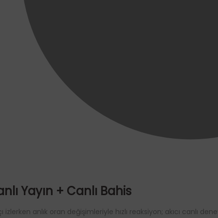
nlı Yayın + Canlı Bahis
 izlerken anlık oran değişimleriyle hızlı reaksiyon; akıcı canlı dene