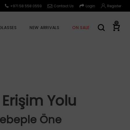
+971 58 558 0559
Contact Us
Login
Register
0
GLASSES
NEW ARRIVALS
ON SALE
 Erişim Yolu
 sebeple Öne