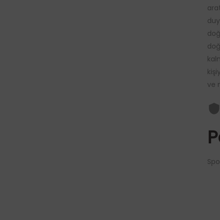
ara
duy
doğ
doğ
kal
kiş
ve 
P
Spo