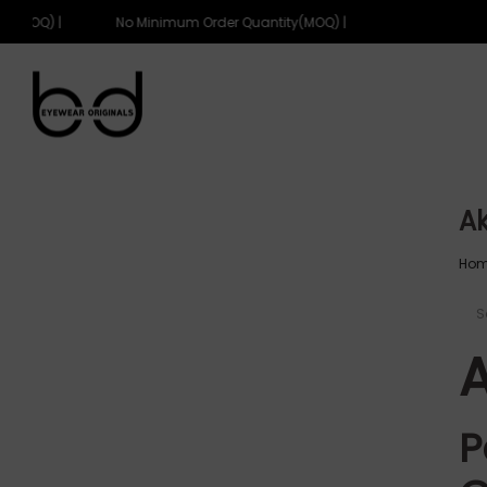
(MOQ) |
No Minimum Order Quantity(MOQ) |
eyewearoriginals
eyewearoriginals
Ak
Ho
By
S
A
P