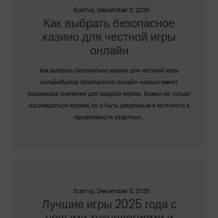
Posted
by
Salma
December 11, 2025
Как выбрать безопасное
on
казино для честной игры
онлайн
Как выбрать безопасное казино для честной игры
онлайнВыбор безопасного онлайн-казино имеет
решающее значение для каждого игрока. Важно не только
наслаждаться играми, но и быть уверенным в честности и
прозрачности азартных…
Posted
by
Salma
December 11, 2025
Лучшие игры 2025 года с
on
новыми технологиями и