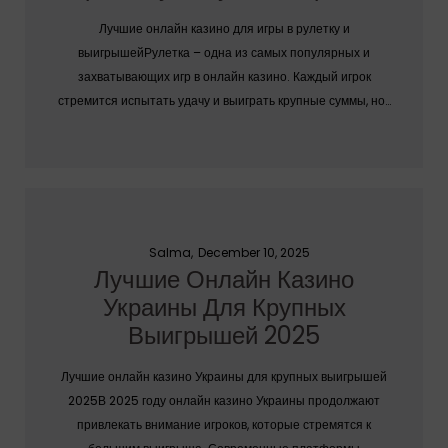
Лучшие онлайн казино для игры в рулетку и
выигрышейРулетка – одна из самых популярных и
захватывающих игр в онлайн казино. Каждый игрок
стремится испытать удачу и выиграть крупные суммы, но…
Posted
by
Salma
December 10, 2025
Лучшие Онлайн Казино
on
Украины Для Крупных
Выигрышей 2025
Лучшие онлайн казино Украины для крупных выигрышей
2025В 2025 году онлайн казино Украины продолжают
привлекать внимание игроков, которые стремятся к