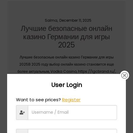
Posted
by
Salma
December 11, 2025
Лучшие безопасные онлайн
on
казино Германии для игры
2025
Лучшие безопасные онлайн казино Германии для игры
2025В 2025 году выбор онлайн казино становится еще
более актуальным, Vodka Casino, https://lgcbrand.ru/,
особенно для игроков из Германии, где требования к
User Login
безопасности и…
Want to see prices?
Register
Posted
by
Salma
December 11, 2025