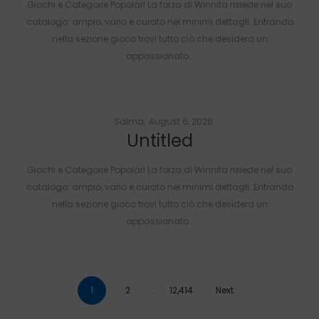
Giochi e Categorie Popolari La forza di Winnita risiede nel suo
catalogo: ampio, vario e curato nei minimi dettagli. Entrando
nella sezione gioco trovi tutto ciò che desidera un
appassionato…
Posted
by
Salma
August 6, 2026
Untitled
on
Giochi e Categorie Popolari La forza di Winnita risiede nel suo
catalogo: ampio, vario e curato nei minimi dettagli. Entrando
nella sezione gioco trovi tutto ciò che desidera un
appassionato…
1
2
…
12,414
Next