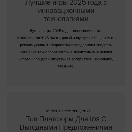
Лучшие игры 2025 года с
инновационными
технологиями
Лучшие игры 2025 года с инновационными
технологиями2025 год в игровой индустрии обещает быть
революционным. Разработчики продолжают внедрять
новейшие технологии, которые значительно изменяют
игровой процесс и визуальное восприятие. Технологии,
такие как…
Posted
by
Salma
December 11, 2025
Топ Платформ Для Ios С
on
Выгодными Предложениями