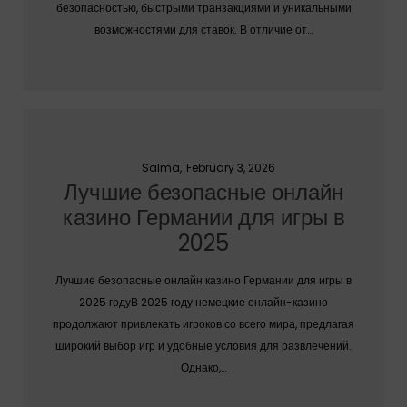
безопасностью, быстрыми транзакциями и уникальными
возможностями для ставок. В отличие от…
Posted
by
Salma
February 3, 2026
Лучшие безопасные онлайн
on
казино Германии для игры в
2025
Лучшие безопасные онлайн казино Германии для игры в
2025 годуВ 2025 году немецкие онлайн-казино
продолжают привлекать игроков со всего мира, предлагая
широкий выбор игр и удобные условия для развлечений.
Однако,…