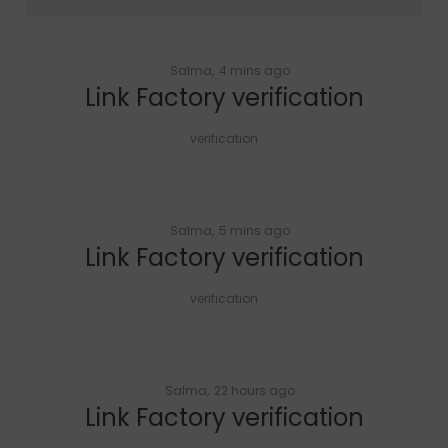
Posted
by
Salma
4 mins ago
Link Factory verification
on
verification
Posted
by
Salma
5 mins ago
Link Factory verification
on
verification
Posted
by
Salma
22 hours ago
Link Factory verification
on