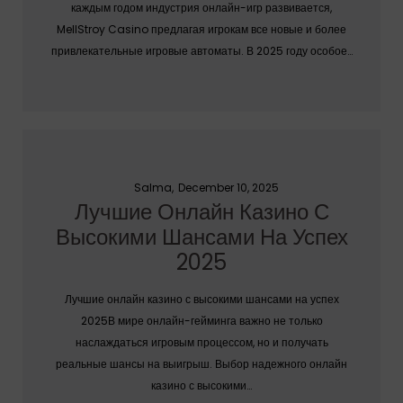
каждым годом индустрия онлайн-игр развивается,
MellStroy Casino предлагая игрокам все новые и более
привлекательные игровые автоматы. В 2025 году особое…
Posted
by
Salma
December 10, 2025
Лучшие Онлайн Казино С
on
Высокими Шансами На Успех
2025
Лучшие онлайн казино с высокими шансами на успех
2025В мире онлайн-гейминга важно не только
наслаждаться игровым процессом, но и получать
реальные шансы на выигрыш. Выбор надежного онлайн
казино с высокими…