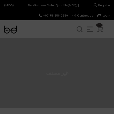
ity(MOQ) |
No Minimum Order Quantity(MOQ) |
Register
+971 58 558 0559
Contact Us
Login
0
غير مصنف