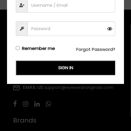
Remember me
Forgot Password?
CALL US
SIGN IN
+971 58 558 0559
EMAIL US
support@eyewearoriginals.com
Brands