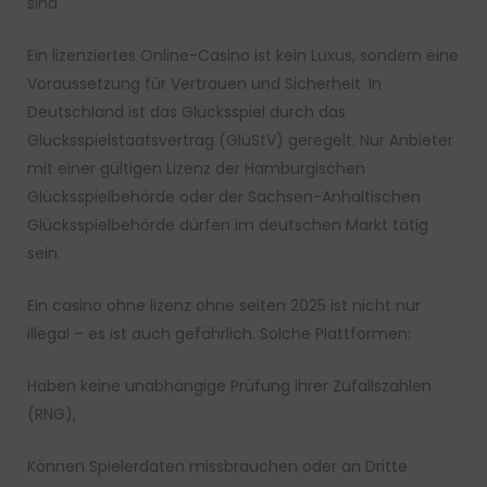
sind
Ein lizenziertes Online-Casino ist kein Luxus, sondern eine
Voraussetzung für Vertrauen und Sicherheit. In
Deutschland ist das Glücksspiel durch das
Glücksspielstaatsvertrag (GlüStV) geregelt. Nur Anbieter
mit einer gültigen Lizenz der Hamburgischen
Glücksspielbehörde oder der Sachsen-Anhaltischen
Glücksspielbehörde dürfen im deutschen Markt tätig
sein.
Ein casino ohne lizenz ohne seiten 2025 ist nicht nur
illegal – es ist auch gefährlich. Solche Plattformen:
Haben keine unabhängige Prüfung ihrer Zufallszahlen
(RNG),
Können Spielerdaten missbrauchen oder an Dritte