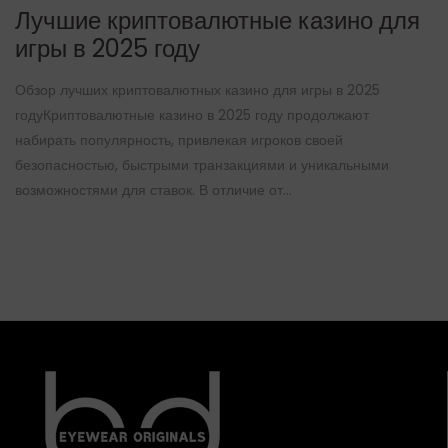
on
Лучшие криптовалютные казино для
игры в 2025 году
Обзор лучших криптовалютных казино для игры в 2025
годуКриптовалютные казино в 2025 году продолжают
набирать популярность, привлекая игроков своей
безопасностью, быстрыми транзакциями и уникальными
возможностями для ставок. В отличие от…