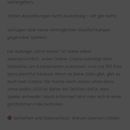
weitergeben,
Zahlen Auszahlungen nicht zuverlässig – oft gar nicht,
Verfügen über keine vertraglichen Verpflichtungen
gegenüber Spielern.
Die Aussage „ohne Seiten” ist dabei selbst
widersprüchlich: Jedes Online-Casino benötigt eine
Webseite, um funktionieren zu können.
cool cat 100 free
spins plentiful treasure
Wenn es keine Seite gibt, gibt es
auch kein Casino. Die Suche nach
casino ohne lizenz
ohne seiten 2025
ist daher ein Zeichen dafür, dass
Spieler entweder falsch informiert sind oder sich in einer
gefährlichen Falle befinden.
Sicherheit und Datenschutz: Warum Lizenzen zählen