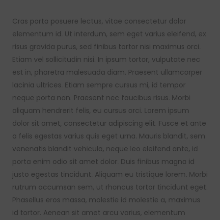
Cras porta posuere lectus, vitae consectetur dolor
elementum id. Ut interdum, sem eget varius eleifend, ex
risus gravida purus, sed finibus tortor nisi maximus orci.
Etiam vel sollicitudin nisi. In ipsum tortor, vulputate nec
est in, pharetra malesuada diam. Praesent ullamcorper
lacinia ultrices. Etiam sempre cursus mi, id tempor
neque porta non. Praesent nec faucibus risus. Morbi
aliquam hendrerit felis, eu cursus orci. Lorem ipsum
dolor sit amet, consectetur adipiscing elit. Fusce et ante
a felis egestas varius quis eget urna. Mauris blandit, sem
venenatis blandit vehicula, neque leo eleifend ante, id
porta enim odio sit amet dolor. Duis finibus magna id
justo egestas tincidunt. Aliquam eu tristique lorem. Morbi
rutrum accumsan sem, ut rhoncus tortor tincidunt eget.
Phasellus eros massa, molestie id molestie a, maximus
id tortor. Aenean sit amet arcu varius, elementum