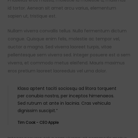
Phasellus eros massa, molestie id molestie a, maximus
id tortor. Aenean sit amet arcu varius, elementum
sapien ut, tristique est.
Nullam viverra convallis tellus. Nulla fermentum dictum
congue. Quisque enim felis, molestie ac tempor vel,
auctor a magna. Sed viverra laoreet turpis, vitae
pellentesque sem viverra sed. Integer posuere est a sem
viverra, et commodo metus eleifend. Mauris maximus
eros pretium laoreet laoreeduis vel urna dolor.
Klasa aptent taciti sociosqu ad litora torquent
per conubia nostra, per inceptos himenaeos.
Sed rutrum at ante in lacinia. Cras vehicula
dignissim suscipit.”
Tim Cook - CEO Apple