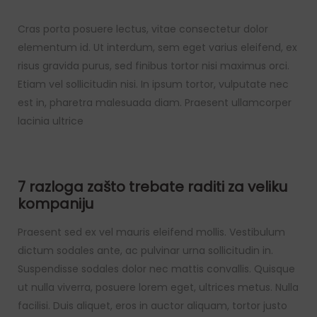
Cras porta posuere lectus, vitae consectetur dolor
elementum id. Ut interdum, sem eget varius eleifend, ex
risus gravida purus, sed finibus tortor nisi maximus orci.
Etiam vel sollicitudin nisi. In ipsum tortor, vulputate nec
est in, pharetra malesuada diam. Praesent ullamcorper
lacinia ultrice
7 razloga zašto trebate raditi za veliku
kompaniju
Praesent sed ex vel mauris eleifend mollis. Vestibulum
dictum sodales ante, ac pulvinar urna sollicitudin in.
Suspendisse sodales dolor nec mattis convallis. Quisque
ut nulla viverra, posuere lorem eget, ultrices metus. Nulla
facilisi. Duis aliquet, eros in auctor aliquam, tortor justo