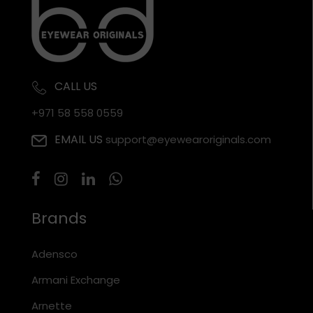
CALL US
+971 58 558 0559
EMAIL US
support@eyewearoriginals.com
Brands
Adensco
Armani Exchange
Arnette