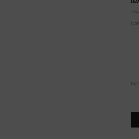
LEA
Your
Co
Na