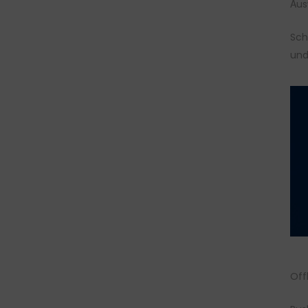
Αus
Sch
und
Off