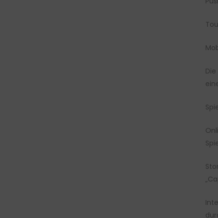
Pus
Tou
Mob
Die
ein
Spi
Onl
Spi
Sto
„Ca
Int
dur