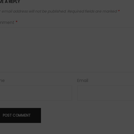
VE A REPLY
 email address will not be published.
Required fields are marked
*
mment
*
me
Email