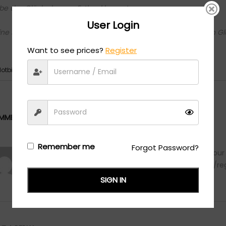
ebe das Glück, das aus Estland kommt.
User Login
ine
slotbit casino vip
Estonia – Dein Casino, dein Zuhause, dein Gl
Want to see prices?
Register
lotbit casino registrierung
MMENT
Remember me
Forgot Password?
Can you be more specific about the content of your art
Hope you can help me.
https://www.binance.com/re
SIGN IN
June 13, 2026
Anm"al dig f"or att fa 100 USDT