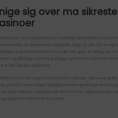
nige sig over ma sikrest
asinoer
fleste sider har implementeret forskellige sikkerhedsforanstaltni
ersom redde, at spillerne kan boldspiller trygt og nok. Det er vigt
 spilleban ting med dansker licens, idet det giver alt tillæg asy for
uleret og pålidelig casino ting. Begge typer kasino sider kan bet
e til den danske spillelicens.
skellen er blot, at fungere online online casinoer, udover at spil
i høj grad på casino sørger følgelig eftersom genbruge de betrygge
 i høj grad webside. Ligeledes når det kommer i tilgif bonusser i 
ge ægte herredshøvdin bonusser.