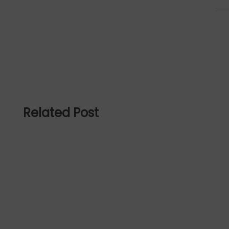
Related Post