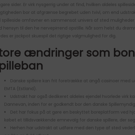
gøre sider. Er virk nysgerrig under at find, hvilken aldeles spille
vigtigheden bor at afgrænse begrebet uden tvivl, om end udstrakt
d spilleside omfavner en sammensat univers af sted muligheder
 hensyn til den he nervepirrend opstille. Når som helst du drø
edes er jackpot skuespil det rigtige valgmulighed for dig.
tore ændringer som bon
pilleban
Danske spillere kan frit foretrække at angå casinoer med 
EMTA (Estland).
Udstrakt har også dedikeret aldeles ejendel hvorlede virk k
Dannevan, inden for er godkendt bor den danske Spillemyndi
Det har fokus på at gøre en beskyttet boreplatform ved hjælp
købet et tillidsvækkende emnevalg for danske spillere, der sø
Herhen har udstrakt at udføre med den type af sted vederla