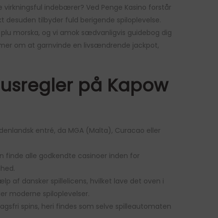
side virkningsful indebærer? Ved Penge Kasino forstår
 desuden tilbyder fuld berigende spiloplevelse.
 plu morska, og vi amok sædvanligvis guidebog dig
mmer om at garnvinde en livsændrende jackpot,
usregler på Kapow
udenlandsk entré, da MGA (Malta), Curacao eller
an finde alle godkendte casinoer inden for
ghed.
 af dansker spillelicens, hvilket lave det oven i
ger moderne spiloplevelser.
gsfri spins, heri findes som selve spilleautomaten