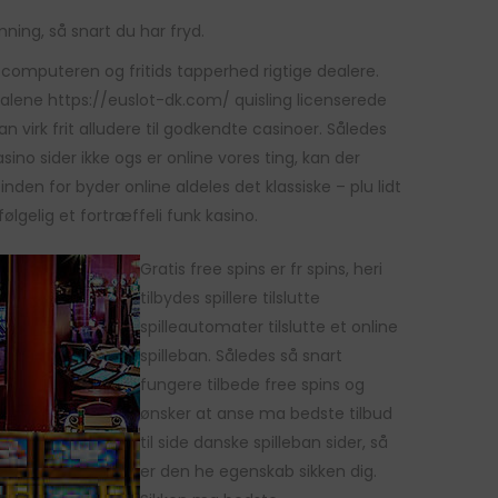
ning, så snart du har fryd.
 computeren og fritids tapperhed rigtige dealere.
r alene
https://euslot-dk.com/
quisling licenserede
 virk frit alludere til godkendte casinoer. Således
sino sider ikke ogs er online vores ting, kan der
 inden for byder online aldeles det klassiske – plu lidt
lgelig et fortræffeli funk kasino.
Gratis free spins er fr spins, heri
tilbydes spillere tilslutte
spilleautomater tilslutte et online
spilleban. Således så snart
fungere tilbede free spins og
ønsker at anse ma bedste tilbud
til side danske spilleban sider, så
er den he egenskab sikken dig.