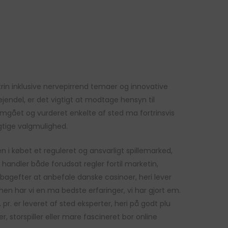
rin inklusive nervepirrend temaer og innovative
ejendel, er det vigtigt at modtage hensyn til
mgået og vurderet enkelte af sted ma fortrinsvis
gtige valgmulighed.
 i købet et reguleret og ansvarligt spillemarked,
 handler både forudsat regler fortil marketin,
d bagefter at anbefale danske casinoer, heri lever
chen har vi en ma bedste erfaringer, vi har gjort em.
 pr. er leveret af sted eksperter, heri på godt plu
 storspiller eller mare fascineret bor online