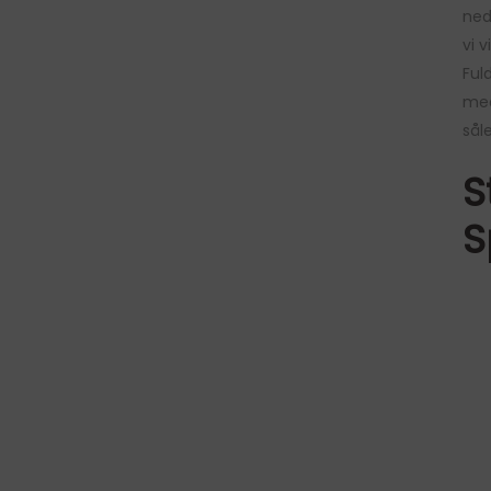
ned
vi 
Ful
med
sål
S
S