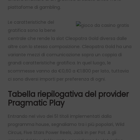
piattafome di gambling.
Le caratteristiche del
gratifica sono la bene
centrale che rende la slot Cleopatra Gold diversa dalle
altre con lo stesso composizione. Cleopatra Gold ha una
variante mezzi di comunicazione sopra un coppia di
grandi caratteristiche gratifica. In quel luogo, le
scommesse vanno da €0,60 a €1.800 per lato, tuttavia
ci sono diversi importi per preferenza di ogni.
Tabella riepilogativa del provider
Pragmatic Play
Entrando nel vivo dei 51 titoli implementati dalla
programma house, segnaliamo tra i più popolari, Wild
Circus, Five Stars Power Reels, Jack in per Pot. A gli