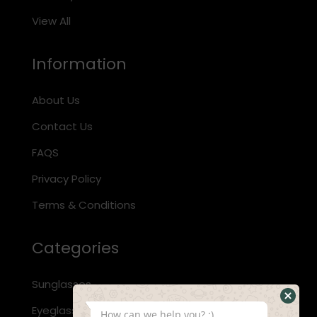
View All
Information
About Us
Contact Us
FAQS
Privacy Policy
Terms & Conditions
Categories
Sunglasses
Hide
Eyeglasses
How can we help you? :)