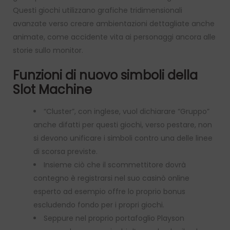
Questi giochi utilizzano grafiche tridimensionali
avanzate verso creare ambientazioni dettagliate anche
animate, come accidente vita ai personaggi ancora alle
storie sullo monitor.
Funzioni di nuovo simboli della
Slot Machine
“Cluster”, con inglese, vuol dichiarare “Gruppo”
anche difatti per questi giochi, verso pestare, non
si devono unificare i simboli contro una delle linee
di scorsa previste.
Insieme ciò che il scommettitore dovrà
contegno è registrarsi nel suo casinò online
esperto ad esempio offre lo proprio bonus
escludendo fondo per i propri giochi.
Seppure nel proprio portafoglio Playson