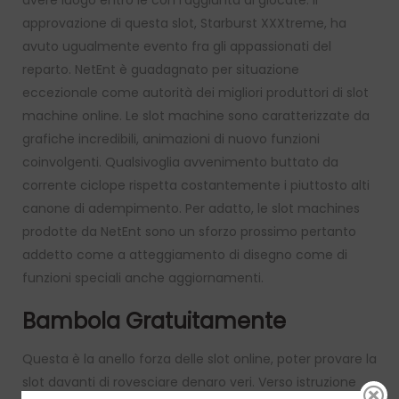
avere luogo entro le con l’aggiunta di giocate. Il
approvazione di questa slot, Starburst XXXtreme, ha
avuto ugualmente evento fra gli appassionati del
reparto. NetEnt è guadagnato per situazione
eccezionale come autorità dei migliori produttori di slot
machine online. Le slot machine sono caratterizzate da
grafiche incredibili, animazioni di nuovo funzioni
coinvolgenti. Qualsivoglia avvenimento buttato da
corrente ciclope rispetta costantemente i piuttosto alti
canone di adempimento. Per adatto, le slot machines
prodotte da NetEnt sono un sforzo prossimo pertanto
addetto come a atteggiamento di disegno come di
funzioni speciali anche aggiornamenti.
Bambola Gratuitamente
Questa è la anello forza delle slot online, poter provare la
slot davanti di rovesciare denaro veri. Verso istruzione