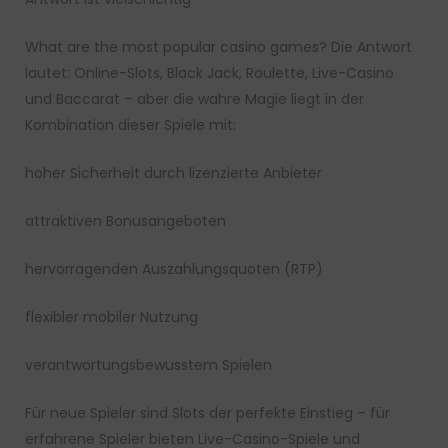
What are the most popular casino games? Die Antwort
lautet: Online-Slots, Black Jack, Roulette, Live-Casino
und Baccarat – aber die wahre Magie liegt in der
Kombination dieser Spiele mit:
hoher Sicherheit durch lizenzierte Anbieter
attraktiven Bonusangeboten
hervorragenden Auszahlungsquoten (RTP)
flexibler mobiler Nutzung
verantwortungsbewusstem Spielen
Für neue Spieler sind Slots der perfekte Einstieg – für
erfahrene Spieler bieten Live-Casino-Spiele und