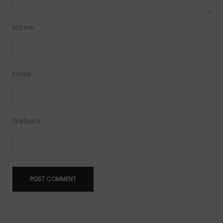
Name
Email
Website