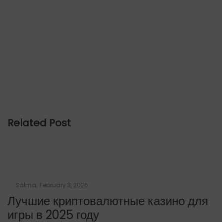
Related Post
Posted
by
Salma
February 3, 2026
on
Лучшие криптовалютные казино для
игры в 2025 году