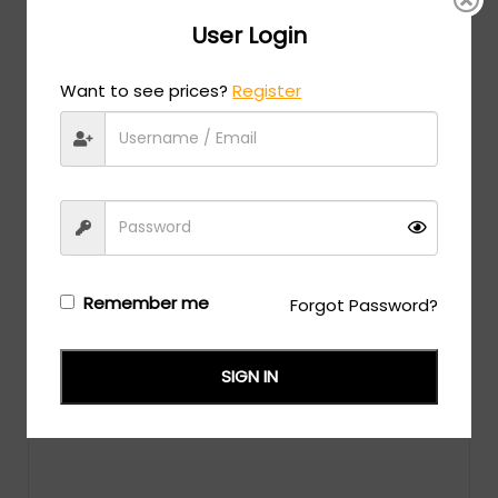
User Login
Share this post
Want to see prices?
Register
There are no comments
LEAVE A REPLY
Your email address will not be published.
Required fields are
Remember me
marked
*
Forgot Password?
Comment
*
SIGN IN